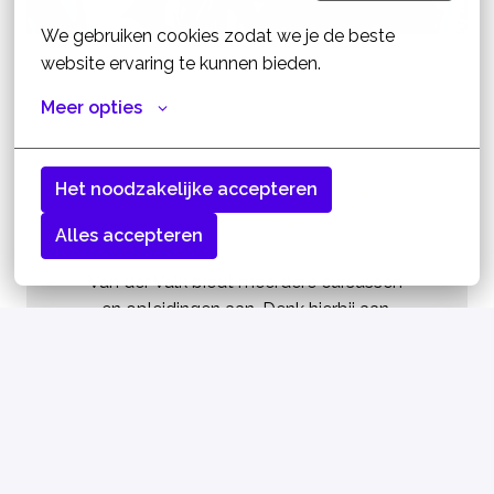
We gebruiken cookies zodat we je de beste 
website ervaring te kunnen bieden.
Meer opties
Behaal al werkend je 
Het noodzakelijke accepteren
diploma
Alles accepteren
Van der Valk biedt meerdere cursussen 
en opleidingen aan. Denk hierbij aan 
complete MBO opleidingen tot aan 1-
dags cursussen. 

Interesse? Stuur een mail naar 
werken@venlo.valk.com
 en vraag naar de 
mogelijkheden.