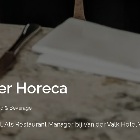
er Horeca
d & Beverage
. Als Restaurant Manager bij Van der Valk Hotel 